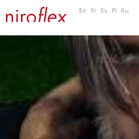
De
En
Fr
Es
Pl
Ru
MENU