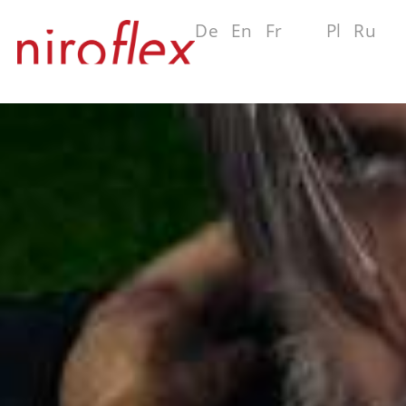
De
En
Fr
Es
Pl
Ru
MENU