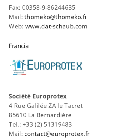
Fax: 00358-9-86244635
Mail:
thomeko@thomeko.fi
Web:
www.dat-schaub.com
Francia
Société Europrotex
4 Rue Galilée ZA le Tacret
85610 La Bernardière
Tel.: +33 (2) 51319483
Mail:
contact@europrotex.fr