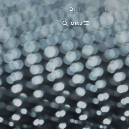
De
En
Fr
Es
Pl
Ru
MENU