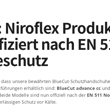
 Niroflex Produ
fiziert nach EN 5
LINKS
eschutz
Über uns
Vertrieb
Impressum
Datenschutzerklärung
 Münch GmbH + Co KG
, dass unsere bewährten BlueCut-Schutzhandschuhe 
FAQ – Fragen & Antworten
ldäckern 10
führungen erhältlich sind:
BlueCut advance cc
un
ühlacker / Germany
 Beide Modelle sind nun offiziell nach der
EN 511 N
rlässigen Schutz vor Kälte.
49 7041 9544-0
49 7041 9544-55