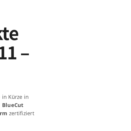
kte
11 –
NEWSLETTER
in Kürze in
d
BlueCut
orm
zertifiziert