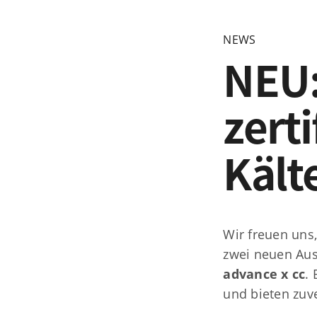
NEWS
NEU:
zerti
Kält
Friedrich
Wir freuen uns
In den Wa
zwei neuen Aus
Download Katalog
D-75417 M
advance x cc
.
und bieten zuve
Telefon:
+
Telefax: +