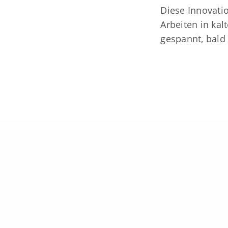
Follow us
Diese Innovati
E-Mail:
in
Arbeiten in ka
E-Mail:
inf
gespannt, bald 
Cookie-Ei