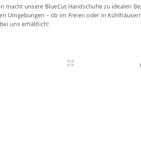
on macht unsere BlueCut-Handschuhe zu idealen Beg
fo@friedrich-muench.de
lten Umgebungen – ob im Freien oder in Kühlhäusern
o@niroflex.de
bei uns erhältlich!
nstellungen