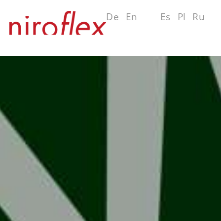
De
En
Fr
Es
Pl
Ru
MENU