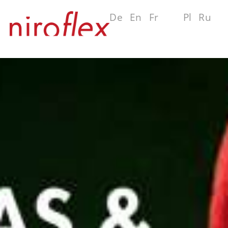
De
En
Fr
Es
Pl
Ru
MENU