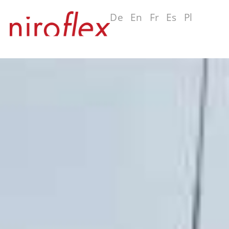
De
En
Fr
Es
Pl
Ru
MENU