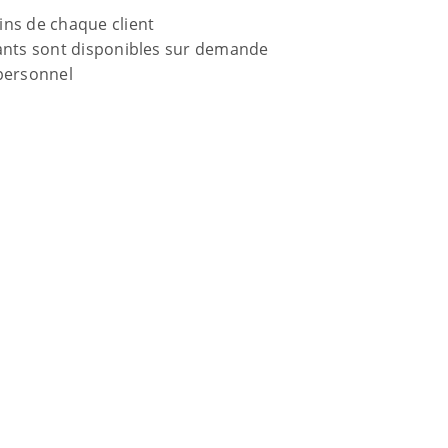
ins de chaque client
gants sont disponibles sur demande
personnel
LINKS
À propos de nous
Service commercial
Empreinte
Déclaration de confidential
 Münch GmbH + Co KG
FAQ – Questions & Répons
ldäckern 10
ühlacker / Allemagne