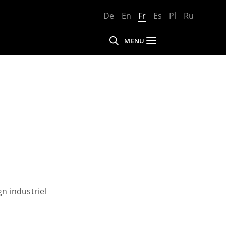
De
En
Fr
Es
Pl
Ru
MENU
n industriel