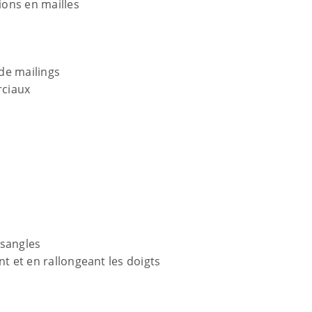
ions en mailles
 de mailings
rciaux
 sangles
nt et en rallongeant les doigts