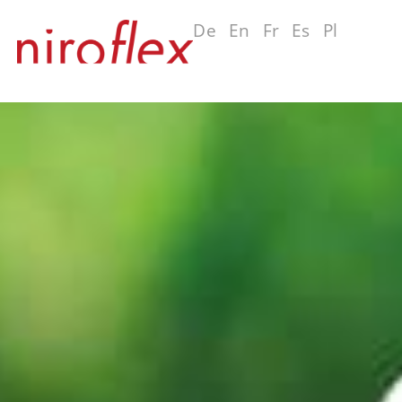
De
En
Fr
Es
Pl
Ru
MENU